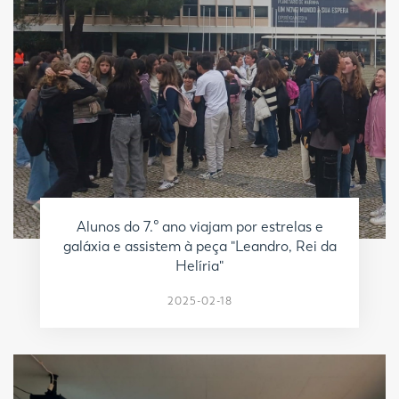
Alunos do 7.º ano viajam por estrelas e
galáxia e assistem à peça "Leandro, Rei da
Helíria"
2025-02-18