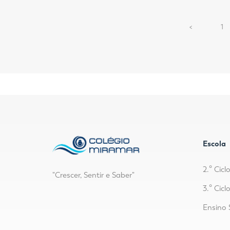
P
<
1
r
e
v
i
o
u
s
Escola
2.º Cicl
"Crescer, Sentir e Saber"
3.º Cicl
Ensino 