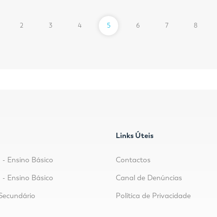
2
3
4
5
6
7
8
Links Úteis
o - Ensino Básico
Contactos
o - Ensino Básico
Canal de Denúncias
Secundário
Política de Privacidade