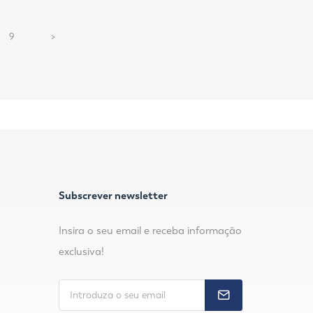
N
9
>
e
x
t
Subscrever newsletter
Insira o seu email e receba informação
exclusiva!